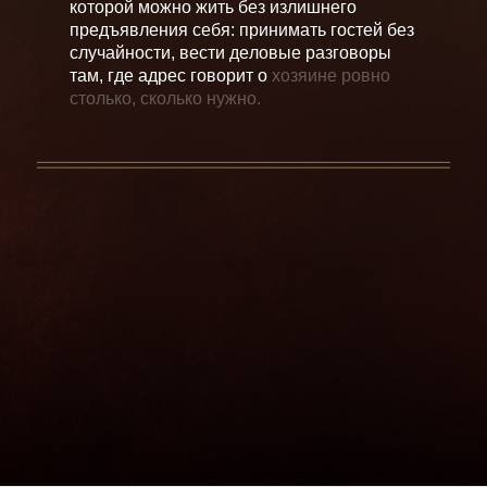
к
о
т
о
р
о
й
м
о
ж
н
о
ж
и
т
ь
б
е
з
и
з
л
и
ш
н
е
г
о
п
р
е
д
ъ
я
в
л
е
н
и
я
с
е
б
я
:
п
р
и
н
и
м
а
т
ь
г
о
с
т
е
й
б
е
з
с
л
у
ч
а
й
н
о
с
т
и
,
в
е
с
т
и
д
е
л
о
в
ы
е
р
а
з
г
о
в
о
р
ы
т
а
м
,
г
д
е
а
д
р
е
с
г
о
в
о
р
и
т
о
х
о
з
я
и
н
е
р
о
в
н
о
с
т
о
л
ь
к
о
,
с
к
о
л
ь
к
о
н
у
ж
н
о
.