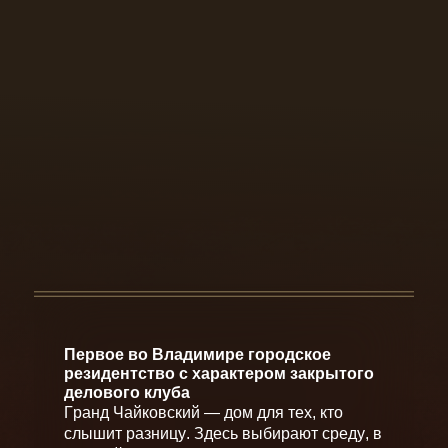
Первое во Владимире городское
резидентство с характером закрытого
делового клуба
Г
р
а
н
д
Ч
а
й
к
о
в
с
к
и
й
—
д
о
м
д
л
я
т
е
х
,
к
т
о
с
л
ы
ш
и
т
р
а
з
н
и
ц
у
.
З
д
е
с
ь
в
ы
б
и
р
а
ю
т
с
р
е
д
у
,
в