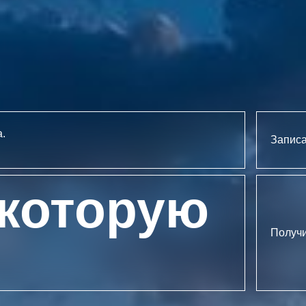
.
Записа
 которую
Получи